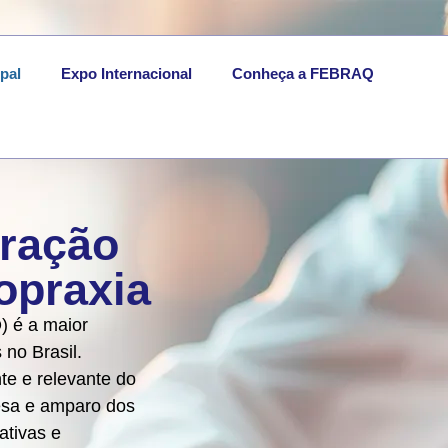
pal
Expo Internacional
Conheça a FEBRAQ
ração
ropraxia
) é a maior
 no Brasil.
e e relevante do
fesa e amparo dos
ativas e