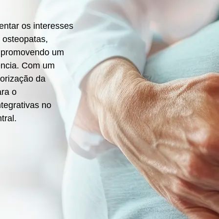
ntar os interesses
, osteopatas,
a, promovendo um
lência. Com um
lorização da
ara o
tegrativas no
tral.